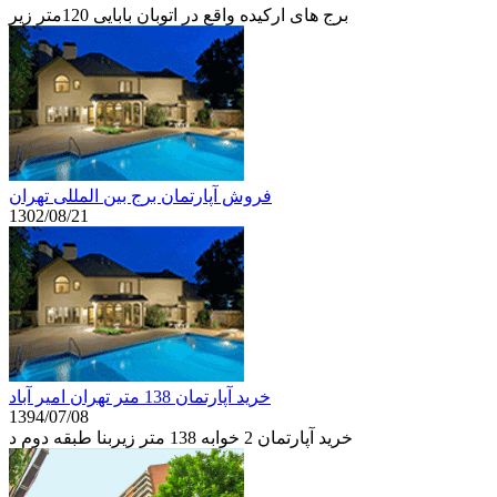
برج های ارکیده واقع در اتوبان بابایی 120متر زیر
فروش آپارتمان برج بین المللی تهران
1302/08/21
خرید آپارتمان 138 متر تهران امیر آباد
1394/07/08
خرید آپارتمان 2 خوابه 138 متر زیربنا طبقه دوم د