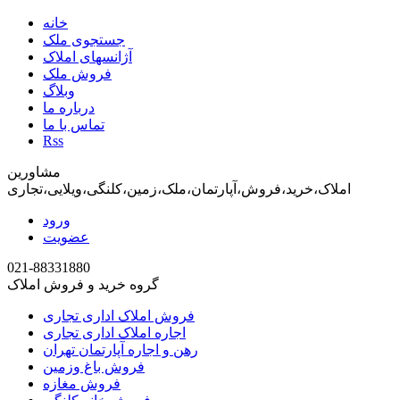
خانه
جستجوی ملک
آژانسهای املاک
فروش ملک
وبلاگ
درباره ما
تماس با ما
Rss
مشاورین
املاک،خرید،فروش،آپارتمان،ملک،زمین،کلنگی،ویلایی،تجاری
ورود
عضویت
021-88331880
گروه خرید و فروش املاک
فروش املاک اداری تجاری
اجاره املاک اداری تجاری
رهن و اجاره آپارتمان تهران
فروش باغ وزمین
فروش مغازه