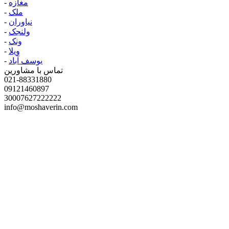
مغازه
-
ملک
-
نیاوران
-
ولنجک
-
ونک
-
ویلا
-
یوسف آباد
-
تماس با مشاورین
021-88331880
09121460897
30007627222222
info@moshaverin.com