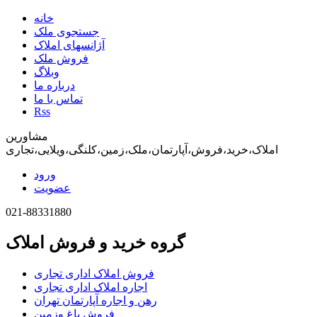
خانه
جستجوی ملک
آژانسهای املاک
فروش ملک
وبلاگ
درباره ما
تماس با ما
Rss
مشاورین
املاک،خرید،فروش،آپارتمان،ملک،زمین،کلنگی،ویلایی،تجاری
ورود
عضویت
021-88331880
گروه خرید و فروش املاک
فروش املاک اداری تجاری
اجاره املاک اداری تجاری
رهن و اجاره آپارتمان تهران
فروش باغ وزمین