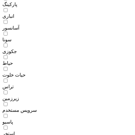
پارکینگ
انباری
آسانسور
سونا
جکوزی
حیاط
حیات خلوت
تراس
زیرزمین
سرویس مستخدم
پاسیو
استخر