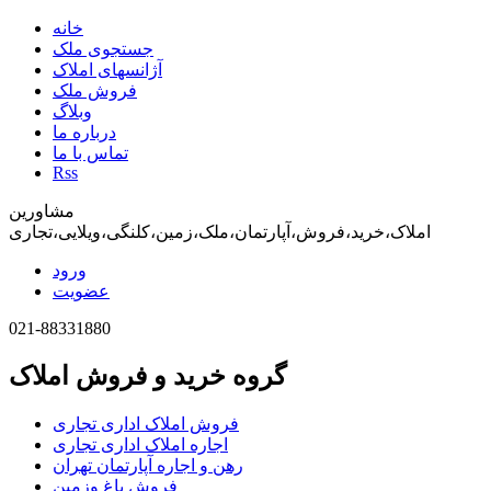
خانه
جستجوی ملک
آژانسهای املاک
فروش ملک
وبلاگ
درباره ما
تماس با ما
Rss
مشاورین
املاک،خرید،فروش،آپارتمان،ملک،زمین،کلنگی،ویلایی،تجاری
ورود
عضویت
021-88331880
گروه خرید و فروش املاک
فروش املاک اداری تجاری
اجاره املاک اداری تجاری
رهن و اجاره آپارتمان تهران
فروش باغ وزمین