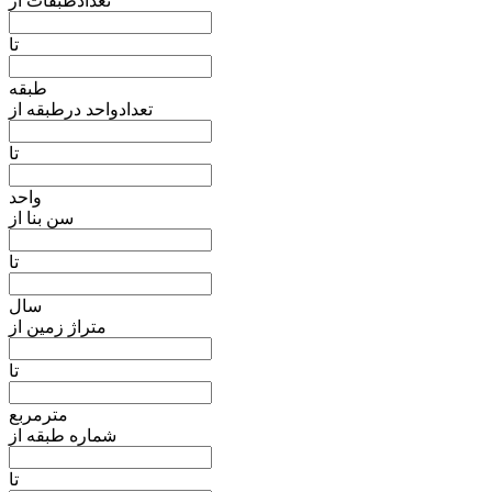
تعدادطبقات از
تا
طبقه
تعدادواحد درطبقه از
تا
واحد
سن بنا از
تا
سال
متراژ زمین از
تا
مترمربع
شماره طبقه از
تا