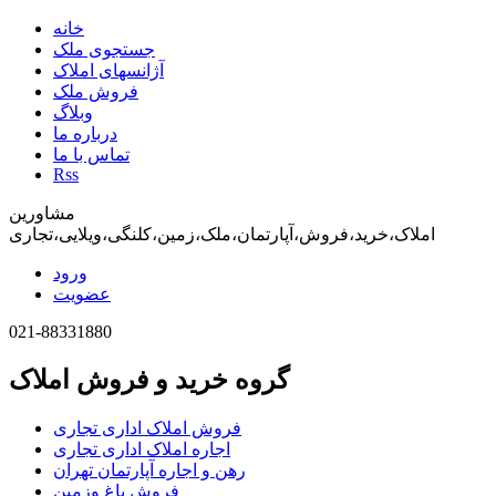
خانه
جستجوی ملک
آژانسهای املاک
فروش ملک
وبلاگ
درباره ما
تماس با ما
Rss
مشاورین
املاک،خرید،فروش،آپارتمان،ملک،زمین،کلنگی،ویلایی،تجاری
ورود
عضویت
021-88331880
گروه خرید و فروش املاک
فروش املاک اداری تجاری
اجاره املاک اداری تجاری
رهن و اجاره آپارتمان تهران
فروش باغ وزمین