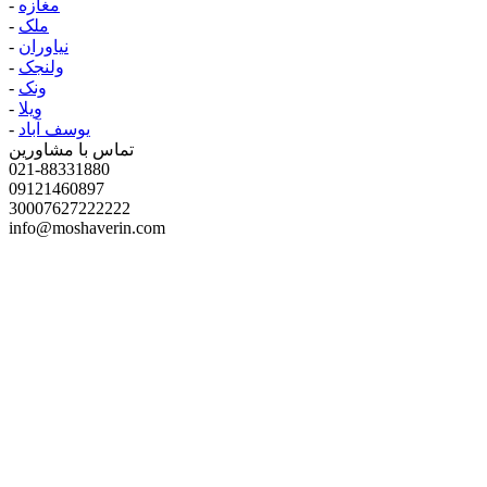
مغازه
-
ملک
-
نیاوران
-
ولنجک
-
ونک
-
ویلا
-
یوسف آباد
-
تماس با مشاورین
021-88331880
09121460897
30007627222222
info@moshaverin.com