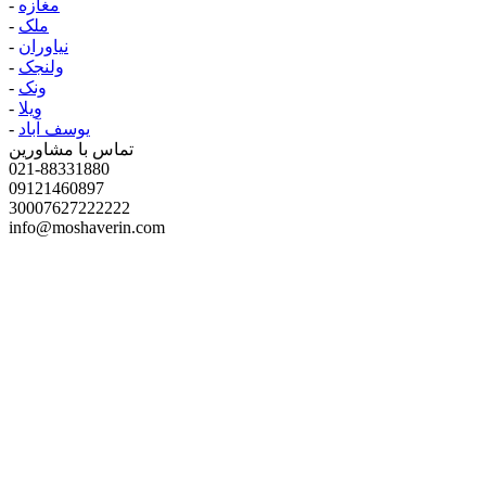
مغازه
-
ملک
-
نیاوران
-
ولنجک
-
ونک
-
ویلا
-
یوسف آباد
-
تماس با مشاورین
021-88331880
09121460897
30007627222222
info@moshaverin.com