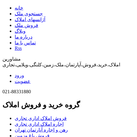
خانه
جستجوی ملک
آژانسهای املاک
فروش ملک
وبلاگ
درباره ما
تماس با ما
Rss
مشاورین
املاک،خرید،فروش،آپارتمان،ملک،زمین،کلنگی،ویلایی،تجاری
ورود
عضویت
021-88331880
گروه خرید و فروش املاک
فروش املاک اداری تجاری
اجاره املاک اداری تجاری
رهن و اجاره آپارتمان تهران
فروش باغ وزمین