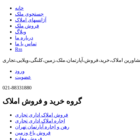
خانه
جستجوی ملک
آژانسهای املاک
فروش ملک
وبلاگ
درباره ما
تماس با ما
Rss
اورین املاک،خرید،فروش،آپارتمان،ملک،زمین،کلنگی،ویلایی،تجاری
ورود
عضویت
021-88331880
گروه خرید و فروش املاک
فروش املاک اداری تجاری
اجاره املاک اداری تجاری
رهن و اجاره آپارتمان تهران
فروش باغ وزمین
فروش مغازه