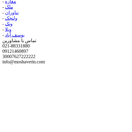
مغازه
-
ملک
-
نیاوران
-
ولنجک
-
ونک
-
ویلا
-
یوسف آباد
-
تماس با مشاورین
021-88331880
09121460897
30007627222222
info@moshaverin.com