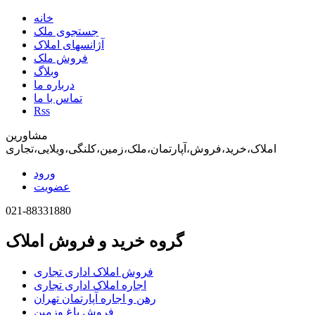
خانه
جستجوی ملک
آژانسهای املاک
فروش ملک
وبلاگ
درباره ما
تماس با ما
Rss
مشاورین
املاک،خرید،فروش،آپارتمان،ملک،زمین،کلنگی،ویلایی،تجاری
ورود
عضویت
021-88331880
گروه خرید و فروش املاک
فروش املاک اداری تجاری
اجاره املاک اداری تجاری
رهن و اجاره آپارتمان تهران
فروش باغ وزمین