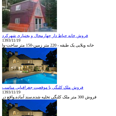
فروش خانه حیاط دار چهارمحال و بختیاری شهرکرد
1393/11/19
خانه ویلایی یک طبقه - 220 متر زمین-150 متر ساخت-وا
فروش ملک کلنگى با موقعیت جغرافیایى مناسب
1393/11/19
فروش 300 متر ملک کلنگى تخلیه شده,سند آماده,واقع در