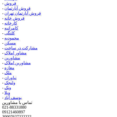
فروش
-
فروش آپارتمان
-
فروش آپارتمان تهران
-
فروش خانه
-
کارخانه
-
کامرانیه
-
کلنگی
-
محمودیه
-
مسکن
-
مشارکت در ساخت
-
مشاور املاک
-
مشاورین
-
مشاورین املاک
-
مغازه
-
ملک
-
نیاوران
-
ولنجک
-
ونک
-
ویلا
-
یوسف آباد
-
تماس با مشاورین
021-88331880
09121460897
30007627222222