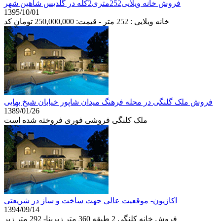
فروش خانه ویلایی252متری2کله در گلدیس شاهین شهر
1395/10/01
خانه ویلایی : 252 متر - قیمت: 250,000,000 تومان کد
فروش ملک گلنگی در محله فرهنگ میدان شاپور خیابان شیخ بهایی
1389/01/26
ملک کلنگی فروشی فوری فروخته شده است
اکازیون- موقعیت عالی جهت ساخت و ساز در شریعتی
1394/09/14
فروش خانه کلنگی 2 طبقه 360 متر زیربنا- 292 متر زیر