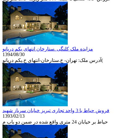
مزایده ملک کلنگی .ستارخان انتهای یکم دریانو
1394/08/30
آدرس ملک: تهران- خ.ستارخان-انتهای خ.یکم دریانو(
فروش حیاط با 3 واحد تجاری تبریز خیابان سرباز شهید
1393/02/13
حیاط بر خیابان 24 متری واقع شده در ضمن دو باب م