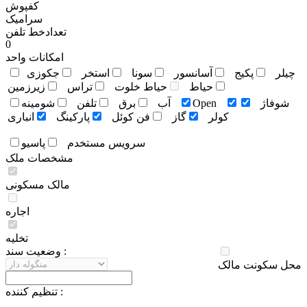
کفپوش
سرامیک
تعدادخط تلفن
0
امکانات واحد
چيلر
پکيج
آسانسور
سونا
استخر
جکوزی
حياط
حياط خلوت
تراس
زيرزمين
شوفاژ
Open
آب
برق
تلفن
شومينه
کولر
گاز
فن کوئل
پارکينگ
انباری
سرويس مستخدم
پاسيو
مشخصات ملک
مالک مسکونی
اجاره
تخلیه
وضعيت سند :
محل سکونت مالک
تنظيم کننده :