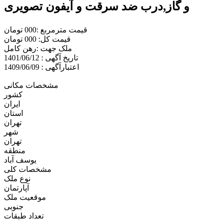
و گاز,درب ضد سرقت و آیفون تصویری
قیمت مترمربع :000 تومان
قیمت کل: 000 تومان
ملک جهت :رهن کامل
تاریخ آگهی : 1401/06/12
اعتبارآگهی : 1409/06/09
مشخصات مکانی
کشور
ایران
استان
تهران
شهر
تهران
منطقه
یوسف آباد
مشخصات کلی
نوع ملک
آپارتمان
موقعیت ملک
جنوبی
تعداد طبقات