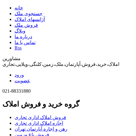
خانه
جستجوی ملک
آژانسهای املاک
فروش ملک
وبلاگ
درباره ما
تماس با ما
Rss
مشاورین
املاک،خرید،فروش،آپارتمان،ملک،زمین،کلنگی،ویلایی،تجاری
ورود
عضویت
021-88331880
گروه خرید و فروش املاک
فروش املاک اداری تجاری
اجاره املاک اداری تجاری
رهن و اجاره آپارتمان تهران
فروش باغ وزمین