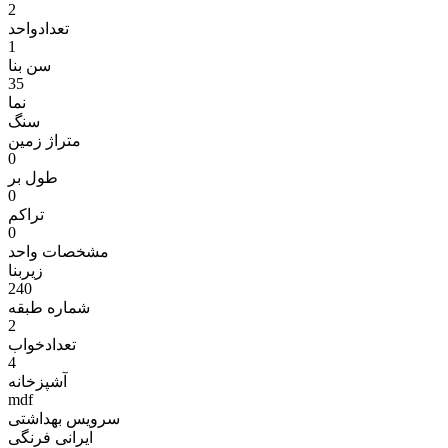
2
تعدادواحد
1
سن بنا
35
نما
سنگ
متراژ زمين
0
طول بر
0
تراکم
0
مشخصات واحد
زیربنا
240
شماره طبقه
2
تعدادخواب
4
آشپزخانه
mdf
سرویس بهداشتی
ایرانی فرنگی