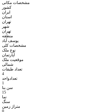
مشخصات مکانی
کشور
ایران
استان
تهران
شهر
تهران
منطقه
یوسف آباد
مشخصات کلی
نوع ملک
آپارتمان
موقعیت ملک
شمالی
تعداد طبقات
4
تعدادواحد
1
سن بنا
15
نما
سنگ
متراژ زمين
0