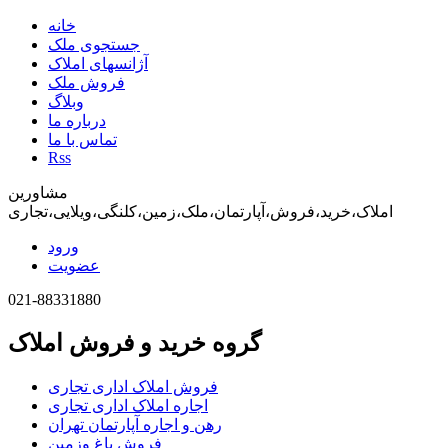
خانه
جستجوی ملک
آژانسهای املاک
فروش ملک
وبلاگ
درباره ما
تماس با ما
Rss
مشاورین
املاک،خرید،فروش،آپارتمان،ملک،زمین،کلنگی،ویلایی،تجاری
ورود
عضویت
021-88331880
گروه خرید و فروش املاک
فروش املاک اداری تجاری
اجاره املاک اداری تجاری
رهن و اجاره آپارتمان تهران
فروش باغ وزمین