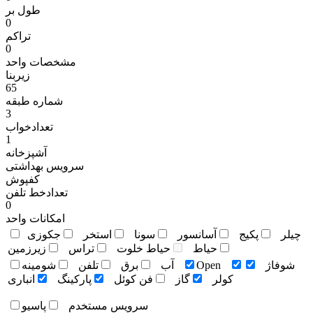
طول بر
0
تراکم
0
مشخصات واحد
زیربنا
65
شماره طبقه
3
تعدادخواب
1
آشپزخانه
سرویس بهداشتی
کفپوش
تعدادخط تلفن
0
امکانات واحد
چيلر
پکيج
آسانسور
سونا
استخر
جکوزی
حياط
حياط خلوت
تراس
زيرزمين
شوفاژ
Open
آب
برق
تلفن
شومينه
کولر
گاز
فن کوئل
پارکينگ
انباری
سرويس مستخدم
پاسيو