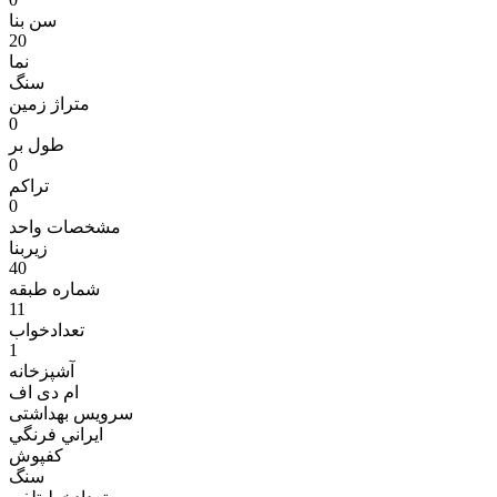
سن بنا
20
نما
سنگ
متراژ زمين
0
طول بر
0
تراکم
0
مشخصات واحد
زیربنا
40
شماره طبقه
11
تعدادخواب
1
آشپزخانه
ام دی اف
سرویس بهداشتی
ایراني فرنگي
کفپوش
سنگ