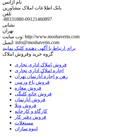
نام آژانس
بانک اطلاعات املاک مشاورین
تلفن
-88331880-09121460897
نشانی
تهران
http://www.moshaverin.com
وب سایت:
info@moshaverin.com
ایمیل:
برای ارتباط با آگهی دهنده کلیک نمایید
گروه خرید وفروش املاک
فروش املاک اداری تجاری
اجاره املاک اداری تجاری
رهن و اجاره آپارتمان تهران
فروش باغ وزمین
فروش مغازه
فروش خانه کلنگی
فروش آپارتمان
فروش ویلا
کارگاه و کارخانه
فروش دفتر کار
مستغلات
انبوه سازان