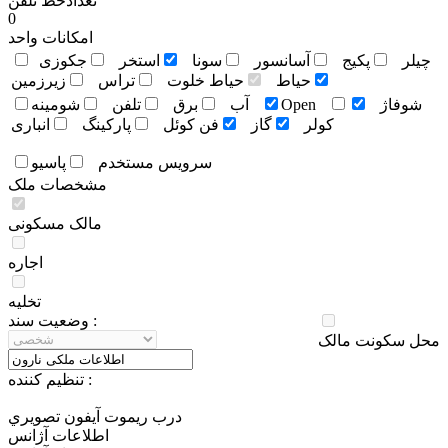
تعدادخط تلفن
0
امکانات واحد
چيلر
پکيج
آسانسور
سونا
استخر
جکوزی
حياط
حياط خلوت
تراس
زيرزمين
شوفاژ
Open
آب
برق
تلفن
شومينه
کولر
گاز
فن کوئل
پارکينگ
انباری
سرويس مستخدم
پاسيو
مشخصات ملک
مالک مسکونی
اجاره
تخلیه
وضعيت سند :
محل سکونت مالک
تنظيم کننده :
درب ريموت آيفون تصويري
اطلاعات آژانس