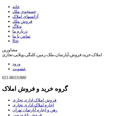
خانه
جستجوی ملک
آژانسهای املاک
فروش ملک
وبلاگ
درباره ما
تماس با ما
Rss
مشاورین
املاک،خرید،فروش،آپارتمان،ملک،زمین،کلنگی،ویلایی،تجاری
ورود
عضویت
021-88331880
گروه خرید و فروش املاک
فروش املاک اداری تجاری
اجاره املاک اداری تجاری
رهن و اجاره آپارتمان تهران
فروش باغ وزمین